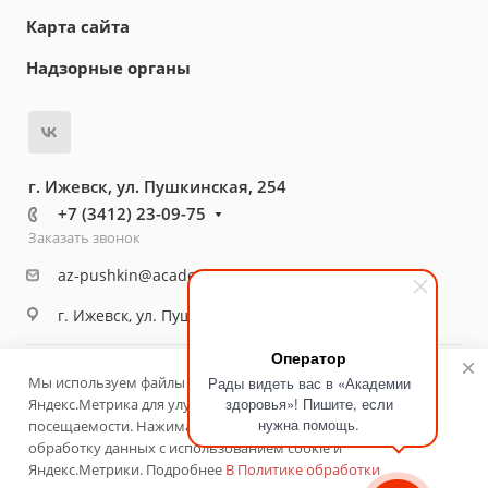
Карта сайта
Надзорные органы
г. Ижевск, ул. Пушкинская, 254
+7 (3412) 23-09-75
Заказать звонок
az-pushkin@academ18.ru
г. Ижевск, ул. Пушкинская, 254
Оператор
© 2026 Медицинский центр «Академия здоровья»
Мы используем файлы cookie и сервис веб‑аналитики
Рады видеть вас в «Академии
здоровья»! Пишите, если
Яндекс.Метрика для улучшения работы сайта и анализа
Политика конфиденциальности
Разработано
нужна помощь.
посещаемости. Нажимая «Принять», вы соглашаетесь на
обработку данных с использованием cookie и
Яндекс.Метрики. Подробнее
В Политике обработки
ИМЕЮТСЯ ПРОТИВОПОКАЗАНИЯ. НЕОБХОДИМА