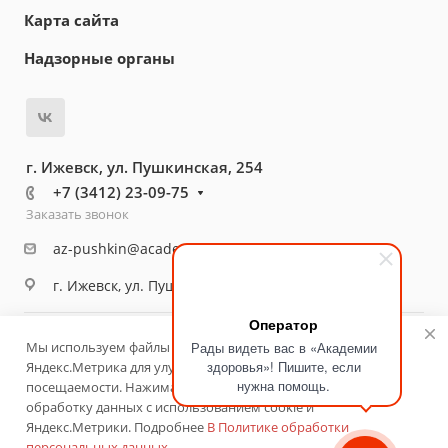
Карта сайта
Надзорные органы
г. Ижевск, ул. Пушкинская, 254
+7 (3412) 23-09-75
Заказать звонок
az-pushkin@academ18.ru
г. Ижевск, ул. Пушкинская, 254
Оператор
© 2026 Медицинский центр «Академия здоровья»
Мы используем файлы cookie и сервис веб‑аналитики
Рады видеть вас в «Академии
здоровья»! Пишите, если
Яндекс.Метрика для улучшения работы сайта и анализа
Политика конфиденциальности
Разработано
нужна помощь.
посещаемости. Нажимая «Принять», вы соглашаетесь на
обработку данных с использованием cookie и
Яндекс.Метрики. Подробнее
В Политике обработки
ИМЕЮТСЯ ПРОТИВОПОКАЗАНИЯ. НЕОБХОДИМА
персональных данных
.